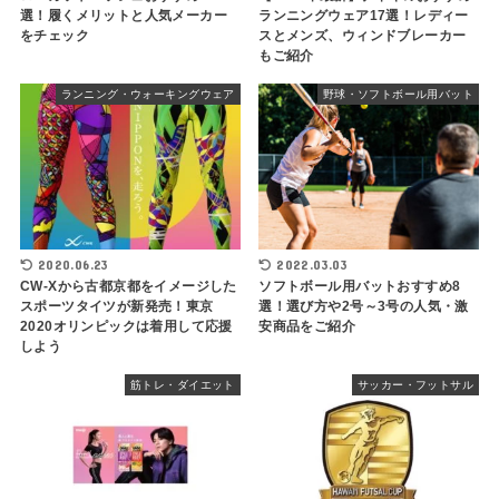
選！履くメリットと人気メーカー
ランニングウェア17選！レディー
をチェック
スとメンズ、ウィンドブレーカー
もご紹介
ランニング・ウォーキングウェア
野球・ソフトボール用バット
2020.06.23
2022.03.03
CW-Xから古都京都をイメージした
ソフトボール用バットおすすめ8
スポーツタイツが新発売！東京
選！選び方や2号～3号の人気・激
2020オリンピックは着用して応援
安商品をご紹介
しよう
筋トレ・ダイエット
サッカー・フットサル