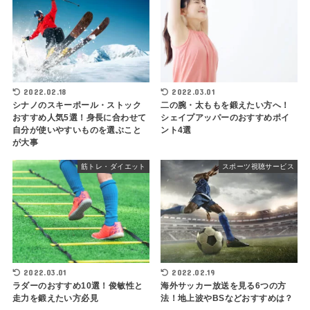
2022.02.18
2022.03.01
シナノのスキーポール・ストック
二の腕・太ももを鍛えたい方へ！
おすすめ人気5選！身長に合わせて
シェイプアッパーのおすすめポイ
自分が使いやすいものを選ぶこと
ント4選
が大事
筋トレ・ダイエット
スポーツ視聴サービス
2022.03.01
2022.02.19
ラダーのおすすめ10選！俊敏性と
海外サッカー放送を見る6つの方
走力を鍛えたい方必見
法！地上波やBSなどおすすめは？