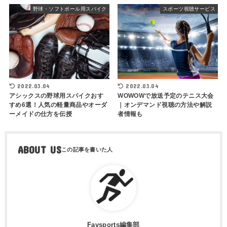
野球・ソフトボール用スパイク
スポーツ視聴サービス
2022.03.04
2022.03.04
アシックスの野球用スパイクおす
WOWOWで放送予定のテニス大会
すめ6選！人気の軽量商品やオーダ
｜オンデマンド視聴の方法や解説
ーメイドの仕方を伝授
者情報も
ABOUT US
Favsports編集部