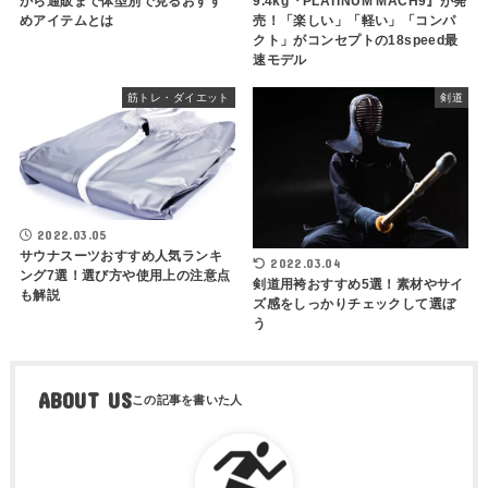
から通販まで体型別で見るおすす
9.4kg『PLATINUM MACH9』が発
めアイテムとは
売！「楽しい」「軽い」「コンパ
クト」がコンセプトの18speed最
速モデル
筋トレ・ダイエット
剣道
2022.03.05
サウナスーツおすすめ人気ランキ
2022.03.04
ング7選！選び方や使用上の注意点
剣道用袴おすすめ5選！素材やサイ
も解説
ズ感をしっかりチェックして選ぼ
う
ABOUT US