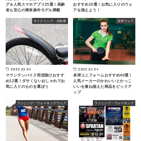
グ＆人気スマホアプリ25選！高齢
おすすめ10選！お気に入りのウェ
者も安心の簡単操作モデル満載
アを揃えよう！
サイクリング・自転車
卓球ウェア
2022.03.04
2022.03.04
マウンテンバイク用泥除けおすす
卓球ユニフォームおすすめ40選！
め12選！ダサくないおしゃれでお
人気メーカーのかわいいとかっこ
気に入りのものを選ぼう
いいを兼ね揃えた商品をピックア
ップ
ランニング・ウォーキングウェア
ランニング・ウォーキング