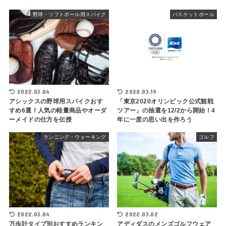
野球・ソフトボール用スパイク
バスケットボール
2022.03.04
2020.03.19
アシックスの野球用スパイクおす
「東京2020オリンピック公式観戦
すめ6選！人気の軽量商品やオーダ
ツアー」の抽選を12/2から開始！4
ーメイドの仕方を伝授
年に一度の思い出を作ろう
ランニング・ウォーキング
ゴルフ
2022.03.04
2022.03.02
万歩計タイプ別おすすめランキン
アディダスのメンズゴルフウェア