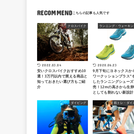
RECOMMEND
クロスバイク
2022.03.04
2020.06.23
安いクロスバイクおすすめ10
9月下旬にヨネックスか
選！3万円以内で買える商品と
ワークッションプラス”
知っておきたい選び方もご紹
したランニングシューズ
介
売！12mの高さから生
としても割れない新設計
ダイビング
筋トレ・ダイ