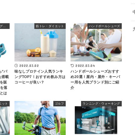
ランニング・ウォーキングシューズ
筋トレ・ダイエット
ハンドボールシューズ
2022.03.02
2022.03.04
ら“パ
味なしプロテイン人気ランキ
ハンドボールシューズおすす
を搭載
ングTOP7！おすすめ飲み方は
め20選！屋内・屋外・キーパ
を販
コーヒーが良い？
ー用を人気ブランド別にご紹
卵を落
介
とは
エット
ゴルフ
ランニング・ウォーキング