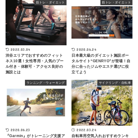
筋トレ・ダイエット
筋トレ・ダイエット
2022.03.04
2020.06.24
渋谷エリアでおすすめのフィット
日本最大級のダイエット施設ポー
ネス10選！女性専用・人気のプー
タルサイト“GENRYO”が登場！自
ル付き・体験可・アクセス良好の
分に合ったジムやエステ選びに役
施設とは
立てよう
ランニング・ウォーキング
サイクリング・自転車
2020.06.23
2022.03.24
『Garmin』がトレーニング支援ア
自転車用空気入れおすすめランキ