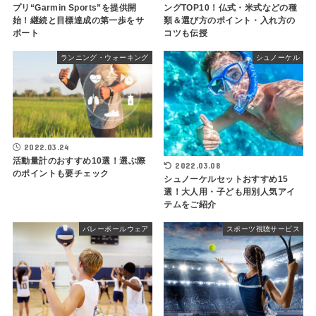
プリ“Garmin Sports”を提供開
ングTOP10！仏式・米式などの種
始！継続と目標達成の第一歩をサ
類＆選び方のポイント・入れ方の
ポート
コツも伝授
ランニング・ウォーキング
シュノーケル
2022.03.24
活動量計のおすすめ10選！選ぶ際
2022.03.08
のポイントも要チェック
シュノーケルセットおすすめ15
選！大人用・子ども用別人気アイ
テムをご紹介
バレーボールウェア
スポーツ視聴サービス