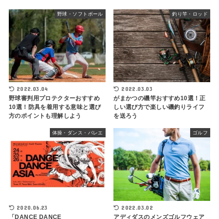
野球・ソフトボール
釣り竿・ロッド
2022.03.04
2022.03.03
野球審判用プロテクターおすすめ
がまかつの磯竿おすすめ10選！正
10選！防具を着用する意味と選び
しい選び方で楽しい磯釣りライフ
方のポイントも理解しよう
を送ろう
体操・ダンス・バレエ
ゴルフ
2020.06.23
2022.03.02
「DANCE DANCE
アディダスのメンズゴルフウェア