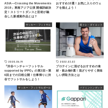
ASIA―Crossing the Movements
おすすめ10選！お気に入りのウェ
2019」東南アジア公演 開催詳細決
アを揃えよう！
定！ストリートダンスと芸術が融
合した新感覚作品とは？
サッカー・フットサル
筋トレ・ダイエット
2020.06.19
2022.03.03
『渋谷ベンチャーフットサル
プロテインに混ぜるおすすめの食
supported by IPPO』の第3回～第
材・飲み物9選！混ざりやすく美味
6回までの日程公開！仕事帰りに渋
しい摂取方法とは
谷でフットサルをしよう！
サッカー・フットサルボール
バドミントンガット