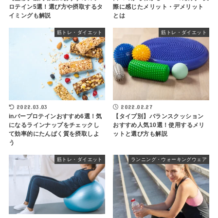
ロテイン5選！選び方や摂取するタ
際に感じたメリット・デメリット
イミングも解説
とは
筋トレ・ダイエット
筋トレ・ダイエット
2022.03.03
2022.02.27
inバープロテインおすすめ6選！気
【タイプ別】バランスクッション
になるラインナップをチェックし
おすすめ人気10選！使用するメリ
て効率的にたんぱく質を摂取しよ
ットと選び方も解説
う
筋トレ・ダイエット
ランニング・ウォーキングウェア