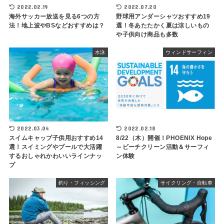
2022.02.19
2022.07.20
海外サッカー放送を見る6つの方
野球用アンダーシャツおすすめ19
法！地上波やBSなどおすすめは？
選！冬あたたかく夏は涼しいもの
や子供向け商品も多数
水泳
ウィンドサーフィン
2022.03.04
2022.02.18
スイムキャップ子供用おすすめ14
8/22（木）開催！PHOENIX Hope
選！スイミングやプールで大活躍
～ビーチクリーン活動＆サーフィ
するおしゃれかわいいラインナッ
ン体験
プ
釣り・フィッシング
サイクリング・自転車