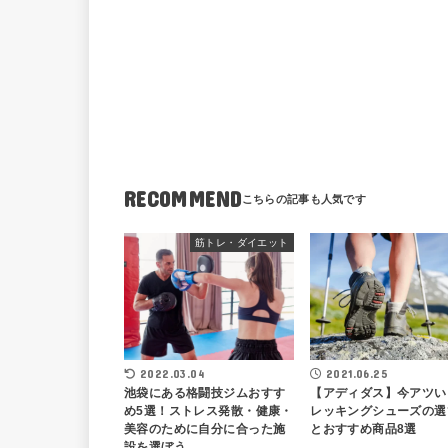
RECOMMEND
筋トレ・ダイエット
2022.03.04
2021.06.25
池袋にある格闘技ジムおすす
【アディダス】今アツい
め5選！ストレス発散・健康・
レッキングシューズの選
美容のために自分に合った施
とおすすめ商品8選
設を選ぼう