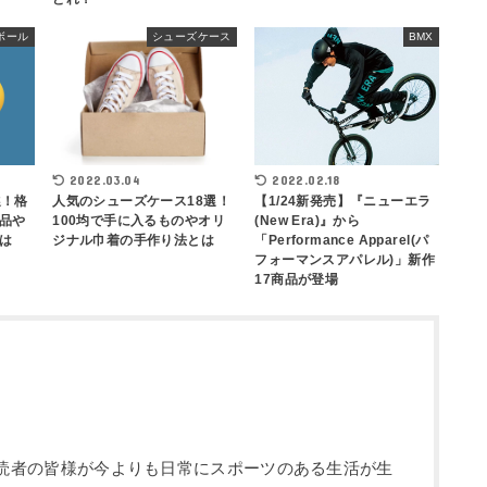
ボール
シューズケース
BMX
2022.03.04
2022.02.18
選！格
人気のシューズケース18選！
【1/24新発売】『ニューエラ
品や
100均で手に入るものやオリ
(New Era)』から
は
ジナル巾着の手作り法とは
「Performance Apparel(パ
フォーマンスアパレル)」新作
17商品が登場
部です。読者の皆様が今よりも日常にスポーツのある生活が生