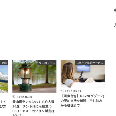
登山
登山用グッズ
スポーツ視聴サービス
2022.03.04
【画像付き】DAZN(ダゾーン)
2022.03.16
の契約方法を解説！申し込み
登山用ランタンおすすめ人気
！ト
から視聴まで
10選！テント泊にも役立つ
び方
LED・ガス・ガソリン製品は
どれ？