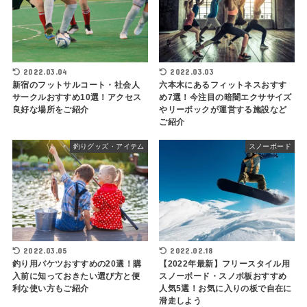
2022.03.04
2022.03.03
新宿のフットサルコート・社会人
六本木にあるフィットネスおすす
サークルおすすめ10選！アクセス
め7選！今注目の暗闇エクササイズ
良好な場所をご紹介
やリーボックが運営する施設など
ご紹介
釣りグッズ・アイテム
スノーボード
2022.03.05
2022.02.18
釣り用バケツおすすめの20選！購
【2022年最新】フリースタイル用
入前に知っておきたい選び方と便
スノーボード・スノボ板おすすめ
利な使い方もご紹介
人気5選！お気に入りの板で自在に
滑走しよう