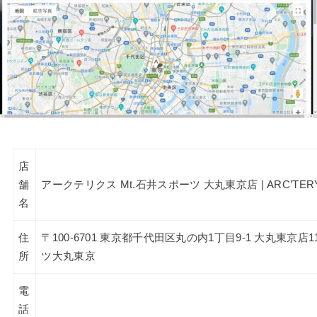
店
舗
アークテリクス Mt.石井スポーツ 大丸東京店 | ARC’TERYX D
名
住
〒100-6701 東京都千代田区丸の内1丁目9-1 大丸東京店1
所
ツ大丸東京
電
話