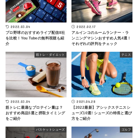
2022.03.04
2022.02.17
プロ野球のおすすめライブ配信8社
アルインコのルームランナー・ラ
を比較！You Tubeの無料視聴も紹
ンニングマシンおすすめ人気4選！
介
それぞれの評判をチェック
筋トレ・ダイエット
テニス
2022.03.04
2021.06.28
筋トレに最適なプロテイン量は？
【2022最新】アシックステニスシ
おすすめ商品5選と摂取タイミング
ューズ10選! シューズの特長と選び
をご紹介
方をご紹介
バスケットシューズ
ゴルフ