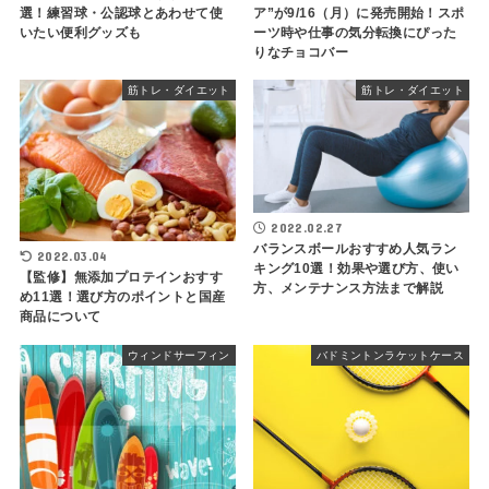
選！練習球・公認球とあわせて使
ア”が9/16（月）に発売開始！スポ
いたい便利グッズも
ーツ時や仕事の気分転換にぴった
りなチョコバー
筋トレ・ダイエット
筋トレ・ダイエット
2022.02.27
バランスボールおすすめ人気ラン
2022.03.04
キング10選！効果や選び方、使い
【監修】無添加プロテインおすす
方、メンテナンス方法まで解説
め11選！選び方のポイントと国産
商品について
ウィンドサーフィン
バドミントンラケットケース