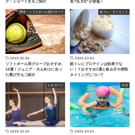
グ・ショート丈をご紹介
色“OLIVE”が登場！
野球・ソフトボール用グローブ
筋トレ・ダイエット
2022.03.04
2022.03.04
ソフトボール用グローブおすすめ
筋トレにプロテインは効果でな
18選！ジュニア・大人向けに合っ
い！？おすすめ3選と飲み方や摂取
た選び方もご紹介
タイミングについて
レオタード
水泳
2022.03.04
2022.03.04