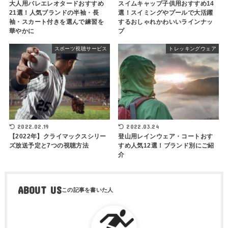
大人用バレエレオタードおすすめ
スイムキャップ子供用おすすめ14
21選！人気ブランドの半袖・長
選！スイミングやプールで大活躍
袖・スカート付きを選んで練習を
するおしゃれかわいいラインナッ
華やかに
プ
スポーツ視聴サービス
トレッキングウェア
2022.02.19
2022.03.24
【2022年】クライマックスシリー
登山用レインウェア・コートおす
ズ放送予定と7つの視聴方法
すめ人気12選！ブランド別にご紹
介
ABOUT US