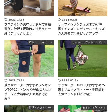
2022.03.03
2022.02.18
プロテインの美味しい飲み方を種
サーフィンポンチョおすすめ10
類別に伝授！摂取時の注意点も一
選！メンズ・レディース・キッズ
緒にチェックしよう
の人気モデルをピックアップ
筋トレ・ダイエット
サッカー・フットサルボール
2022.03.04
2022.03.04
膝用サポーターおすすめランキン
サッカーボールバッグおすすめ25
グTOP20！バスケや登山などのス
選！リュック型・トート型商品を
ポーツに大活躍の人気商品はど
人気ブランド別にご紹介
れ？
野球・ソフトボール
筋トレ・ダイエット