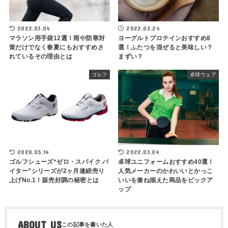
2022.03.04
2022.02.24
マラソン用手袋12選！雨や防寒対
ヨーグルトプロテインおすすめ8
策だけでなく春夏にもおすすめさ
選！ふたつを混ぜると美味しい？
れているその理由とは
まずい？
ゴルフ
卓球ウェア
2020.05.14
2022.03.04
ゴルフシューズ“ゼロ・スパイク バ
卓球ユニフォームおすすめ40選！
イター”シリーズが2ヶ月連続売り
人気メーカーのかわいいとかっこ
上げNo.1！販売好調の秘密とは
いいを兼ね揃えた商品をピックア
ップ
ABOUT US