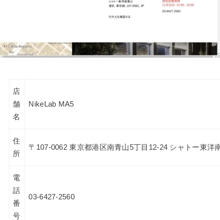
店
舗
NikeLab MA5
名
住
〒107-0062 東京都港区南青山5丁目12-24 シャトー東洋
所
電
話
03-6427-2560
番
号