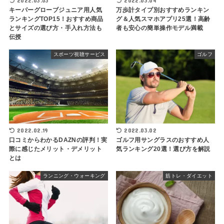
2022.03.03
2022.03.04
キーパーグローブジュニア用人気
万歩計タイプ別おすすめランキン
ランキングTOP15！おすすめ商品
グ＆人気スマホアプリ25選！高齢
とサイズの選び方・手入れ方法も
者も安心の簡単操作モデル満載
伝授
スポーツ視聴サービス
ゴルフ
2022.02.19
2022.03.02
口コミからわかるDAZNの評判！実
ゴルフ用サングラスのおすすめ人
際に感じたメリット・デメリット
気ランキング20選！選び方を解説
とは
ランニング・ウォーキング
筋トレ・ダイエット