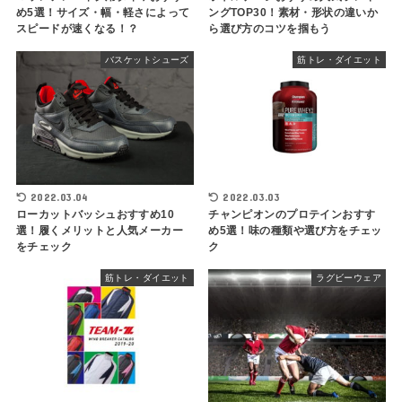
め5選！サイズ・幅・軽さによって
ングTOP30！素材・形状の違いか
スピードが速くなる！？
ら選び方のコツを掴もう
バスケットシューズ
筋トレ・ダイエット
2022.03.04
2022.03.03
ローカットバッシュおすすめ10
チャンピオンのプロテインおすす
選！履くメリットと人気メーカー
め5選！味の種類や選び方をチェッ
をチェック
ク
筋トレ・ダイエット
ラグビーウェア