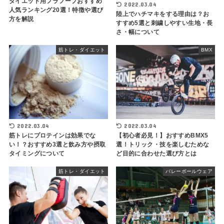
ダイエット用フラフープおすすめ
2022.03.04
人気ランキング20選！特徴や選び
陸上でハチマキをする理由は？お
方を解説
すすめ5選と刺繍しやすい生地・長
さ・幅について
筋トレ・ダイエット
BMX
2022.03.04
2022.03.04
筋トレにプロテインは効果でな
【初心者必見！】おすすめBMX5
い！？おすすめ3選と飲み方や摂取
選！トリック・技を楽しむためな
タイミングについて
ど目的に合わせた選び方とは
筋トレ・ダイエット
バレーボールウェア