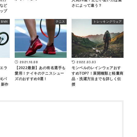
ーのア
人気10選！正しい使い方は重
など
さによって違う？
ップ
BMX
テニス
トレッキングウェア
2022.03.03
2021.10.08
ーエラ
モンベルのレインウェアおす
【2022最新】あの有名選手も
すめTOP7！展開種類と軽量商
愛用！ナイキのテニスシュー
el(パ
品・洗濯方法までを詳しく伝
ズのおすすめ9選！
」新作
授