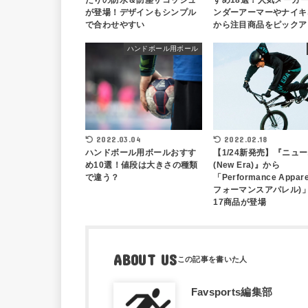
たりの防水＆防塵サコッシュ
すめ18選！人気メーカ
が登場！デザインもシンプル
ンダーアーマーやナイキ
で合わせやすい
から注目商品をピックア
ハンドボール用ボール
2022.03.04
2022.02.18
ハンドボール用ボールおすす
【1/24新発売】『ニュ
め10選！値段は大きさの種類
(New Era)』から
で違う？
「Performance Appar
フォーマンスアパレル)
17商品が登場
ABOUT US
Favsports編集部