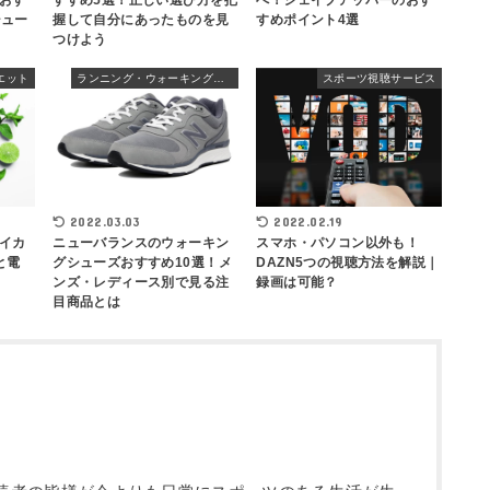
すすめ5選！正しい選び方を把
おす
へ！シェイプアッパーのおす
握して自分にあったものを見
シュー
すめポイント4選
つけよう
エット
ランニング・ウォーキングシューズ
スポーツ視聴サービス
2022.03.03
2022.02.19
イカ
ニューバランスのウォーキン
スマホ・パソコン以外も！
と電
グシューズおすすめ10選！メ
DAZN5つの視聴方法を解説｜
ンズ・レディース別で見る注
録画は可能？
目商品とは