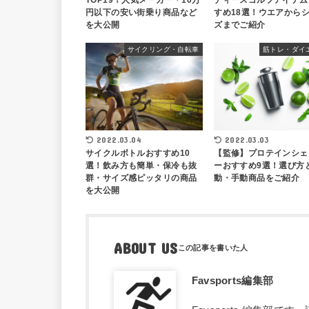
TOP19！人気メーカー・10万
ディースゴルフアイテム
円以下の安い街乗り商品など
すめ18選！ウエアから
を大公開
ズまでご紹介
サイクリング・自転車
筋トレ・ダイ
2022.03.04
2022.03.03
サイクルボトルおすすめ10
【監修】プロテインシェ
選！飲み方も簡単・保冷も抜
ーおすすめ9選！選び方
群・サイズ感ピッタリの商品
動・手動商品をご紹介
を大公開
ABOUT US
Favsports編集部