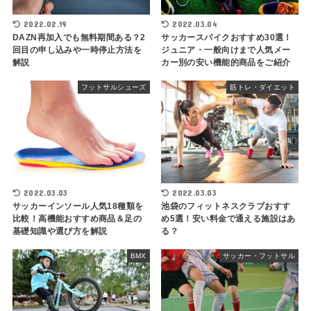
2022.02.19
2022.03.04
DAZN再加入でも無料期間ある？2
サッカースパイクおすすめ30選！
回目の申し込みや一時停止方法を
ジュニア・一般向けまで人気メー
解説
カー別の安い機能的商品をご紹介
フットサルシューズ
筋トレ・ダイエット
2022.03.03
2022.03.03
サッカーインソール人気18種類を
池袋のフィットネスクラブおすす
比較！高機能おすすめ商品＆足の
め5選！安い料金で通える施設はあ
基礎知識や選び方を解説
る？
BMX
サッカー・フットサル