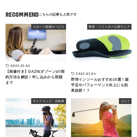
RECOMMEND
スポーツ視聴サービス
野球・ソフトボール用ウェア
2022.03.04
【画像付き】DAZN(ダゾーン)の契
2022.03.04
約方法を解説！申し込みから視聴
野球インソールおすすめ10選！扁
まで
平足やパフォーマンス向上にも効
果抜群！？
サイクリング・自転車
ゴルフ