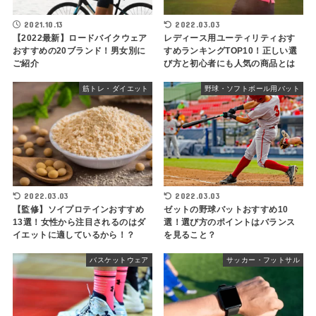
2021.10.13
2022.03.03
【2022最新】ロードバイクウェア
レディース用ユーティリティおす
おすすめの20ブランド！男女別に
すめランキングTOP10！正しい選
ご紹介
び方と初心者にも人気の商品とは
筋トレ・ダイエット
野球・ソフトボール用バット
2022.03.03
2022.03.03
【監修】ソイプロテインおすすめ
ゼットの野球バットおすすめ10
13選！女性から注目されるのはダ
選！選び方のポイントはバランス
イエットに適しているから！？
を見ること？
バスケットウェア
サッカー・フットサル