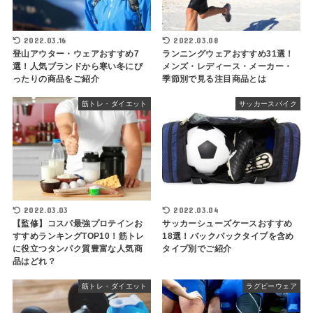
2022.03.16
2022.03.08
登山アウター・ウェアおすすめ7
ランニングウェアおすすめ31選！
選！人気ブランドから寒い冬にぴ
メンズ・レディース・メーカー・
ったりの商品をご紹介
季節別で見る注目商品とは
筋トレ・ダイエット
サッカースパイク
2022.03.03
2022.03.04
【監修】コスパ最強プロテインお
サッカーシューズケースおすすめ
すすめランキングTOP10！筋トレ
18選！バックパックタイプを含め
に役立つタンパク質豊富な人気商
タイプ別でご紹介
品はどれ？
筋トレ・ダイエット
ラグビーウェア