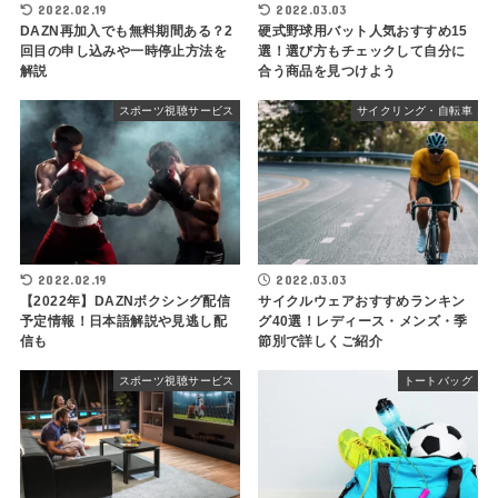
2022.02.19
2022.03.03
DAZN再加入でも無料期間ある？2
硬式野球用バット人気おすすめ15
回目の申し込みや一時停止方法を
選！選び方もチェックして自分に
解説
合う商品を見つけよう
スポーツ視聴サービス
サイクリング・自転車
2022.02.19
2022.03.03
【2022年】DAZNボクシング配信
サイクルウェアおすすめランキン
予定情報！日本語解説や見逃し配
グ40選！レディース・メンズ・季
信も
節別で詳しくご紹介
スポーツ視聴サービス
トートバッグ