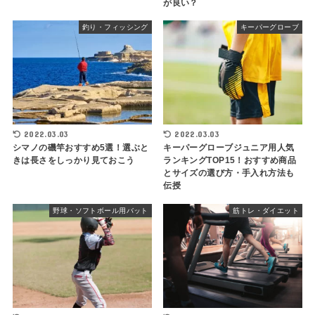
が良い？
釣り・フィッシング
キーパーグローブ
2022.03.03
2022.03.03
シマノの磯竿おすすめ5選！選ぶと
キーパーグローブジュニア用人気
きは長さをしっかり見ておこう
ランキングTOP15！おすすめ商品
とサイズの選び方・手入れ方法も
伝授
野球・ソフトボール用バット
筋トレ・ダイエット