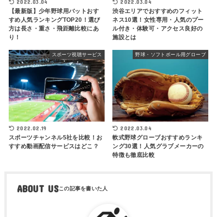
2022.03.04
2022.03.04
【最新版】少年野球用バットおす
渋谷エリアでおすすめのフィット
すめ人気ランキングTOP20！選び
ネス10選！女性専用・人気のプー
方は長さ・重さ・飛距離比較にあ
ル付き・体験可・アクセス良好の
り！
施設とは
スポーツ視聴サービス
野球・ソフトボール用グローブ
2022.02.19
2022.03.04
スポーツチャンネル5社を比較！お
軟式野球グローブおすすめランキ
すすめ動画配信サービスはどこ？
ング30選！人気グラブメーカーの
特徴も徹底比較
ABOUT US