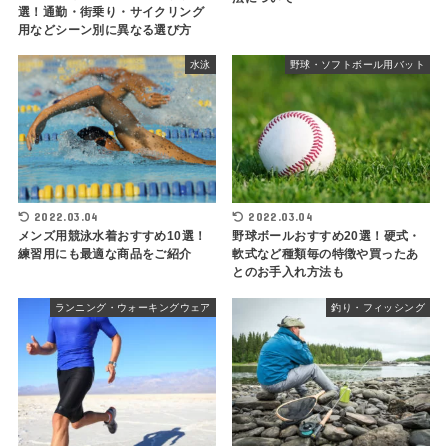
選！通勤・街乗り・サイクリング
用などシーン別に異なる選び方
水泳
野球・ソフトボール用バット
2022.03.04
2022.03.04
メンズ用競泳水着おすすめ10選！
野球ボールおすすめ20選！硬式・
練習用にも最適な商品をご紹介
軟式など種類毎の特徴や買ったあ
とのお手入れ方法も
ランニング・ウォーキングウェア
釣り・フィッシング