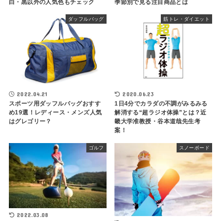
白・黒以外の人気色もチェック
季節別で見る注目商品とは
ダッフルバッグ
筋トレ・ダイエット
2022.04.21
2020.06.23
スポーツ用ダッフルバッグおすす
1日4分でカラダの不調がみるみる
め19選！レディース・メンズ人気
解消する“超ラジオ体操”とは？近
はグレゴリー？
畿大学准教授・谷本道哉先生考
案！
ゴルフ
スノーボード
2022.03.08