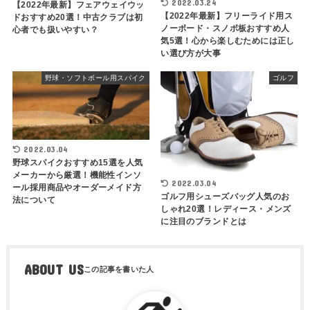
2022.03.24
【2022年最新】フェアウェイウッ
【2022年最新】フリーライド用ス
ドおすすめ20選！中古クラブは初
ノーボード・スノボ板おすすめ人
心者でも扱いやすい？
気5選！心から楽しむためには正し
い選び方が大事
野球・ソフトボール用スパイク
ゴルフ
2022.03.04
野球スパイクおすすめ15選を人気
メーカーから厳選！機能性インソ
2022.03.04
ール採用商品やオーダーメイド方
ゴルフ用シューズバッグ人気のお
法について
しゃれ20選！レディース・メンズ
に注目のブランドとは
ABOUT US