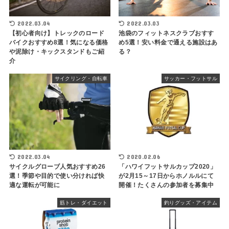
2022.03.04
2022.03.03
【初心者向け】トレックのロード
池袋のフィットネスクラブおすす
バイクおすすめ8選！気になる価格
め5選！安い料金で通える施設はあ
や泥除け・キックスタンドもご紹
る？
介
サイクリング・自転車
サッカー・フットサル
2022.03.04
2020.02.06
サイクルグローブ人気おすすめ26
「ハワイフットサルカップ2020」
選！季節や目的で使い分ければ快
が2月15～17日からホノルルにて
適な運転が可能に
開催！たくさんの参加者を募集中
筋トレ・ダイエット
釣りグッズ・アイテム