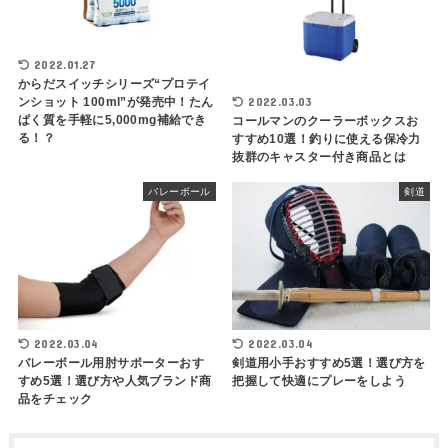
2022.01.27
からだスイッチシリーズ“プロテイ
2022.03.03
ンショット 100ml”が発売中！たん
ぱく質を手軽に5,000mg補給でき
コールマンのクーラーボックスお
る！？
すすめ10選！釣りに使える保冷力
抜群のキャスター付き商品とは
バレーボール
剣道
2022.03.04
2022.03.04
バレーボール用肘サポーターおす
剣道用小手おすすめ5選！選び方を
すめ5選！選び方や人気ブランド商
把握して快適にプレーをしよう
品をチェック