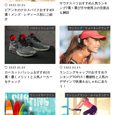
サウナスーツおすすめ人気ランキ
2022.03.24
ング7選！選び方や使用上の注意点
ビアンキのクロスバイクおすすめ5
も解説
選！メンズ・レディース別にご紹
介
バスケットシューズ
ランニング・ウォーキングウェア
2022.03.04
2022.02.24
ローカットバッシュおすすめ10
ランニングキャップのおすすめラ
選！履くメリットと人気メーカー
ンキングTOP15！機能性と人気の
をチェック
デザインで快適＆おしゃれに走ろ
う！
ウィンドサーフィン
ランニングマシン・ルームランナー