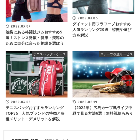
2022.03.05
ダイエット用フラフープおすすめ
2022.03.04
人気ランキング20選！特徴や選び
池袋にある格闘技ジムおすすめ5
方を解説
選！ストレス発散・健康・美容の
ために自分に合った施設を選ぼう
テニスバッグ・ケース
スポーツ視聴サービス
2022.03.08
2022.02.19
テニスバッグおすすめランキング
【2022年】広島カープ戦ライブ中
TOP35！人気ブランドの特徴と各
継で見る方法6選！無料視聴もあり
種メリット・デメリットを解説