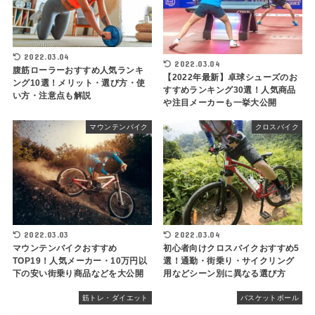
2022.03.04
2022.03.04
腹筋ローラーおすすめ人気ランキ
【2022年最新】卓球シューズのお
ング10選！メリット・選び方・使
すすめランキング30選！人気商品
い方・注意点も解説
や注目メーカーも一挙大公開
マウンテンバイク
クロスバイク
2022.03.03
2022.03.04
マウンテンバイクおすすめ
初心者向けクロスバイクおすすめ5
TOP19！人気メーカー・10万円以
選！通勤・街乗り・サイクリング
下の安い街乗り商品などを大公開
用などシーン別に異なる選び方
筋トレ・ダイエット
バスケットボール