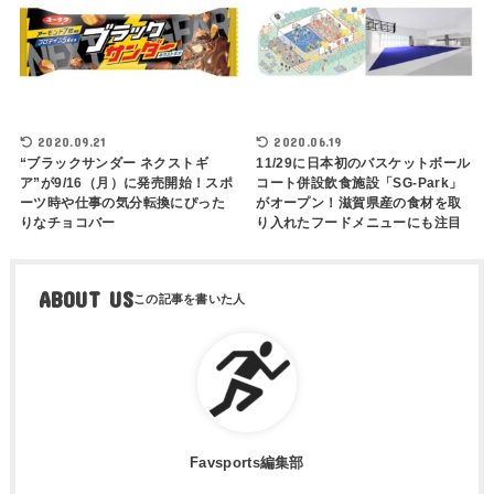
2020.09.21
2020.06.19
“ブラックサンダー ネクストギ
11/29に日本初のバスケットボール
ア”が9/16（月）に発売開始！スポ
コート併設飲食施設「SG-Park」
ーツ時や仕事の気分転換にぴった
がオープン！滋賀県産の食材を取
りなチョコバー
り入れたフードメニューにも注目
ABOUT US
Favsports編集部