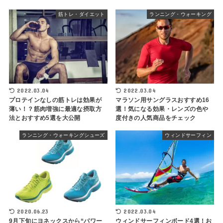
筋トレ・ダイエット
ランニング・ウォーキング
2022.03.04
2022.03.04
プロテインなしの筋トレは効果が
マラソン用サングラスおすすめ16
薄い！？筋肉増強に最適な摂取方
選！気になる効果・レンズの色や
法とおすすめ5選を大公開
度付きの人気商品をチェック
ランニング・ウォーキングシューズ
ウィンドサーフィン
2020.06.23
2022.03.04
9月下旬にヨネックスから“パワー
ウィンドサーフィンボード4選！お