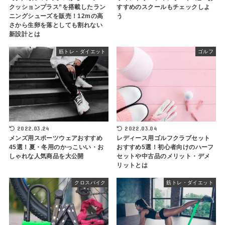
クッションプラス”を搭載したラン
すすめのスクールもチェックしよ
ニングシューズを販売！12mの高
う
さから生卵を落としても割れない
新設計とは
筋トレ・ダイエット
ゴルフ
2022.03.24
2022.03.04
メンズ用スポーツウェアおすすめ
レディース用ゴルフクラブセット
45選！夏・冬用のかっこいい・お
おすすめ5選！初心者向けのハーフ
しゃれな人気商品を大公開
セットや中古品のメリット・デメ
リットとは
クロスバイク
筋トレ・ダイエット