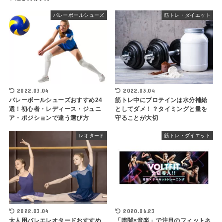
バレーボールシューズ
筋トレ・ダイエット
2022.03.04
2022.03.04
バレーボールシューズおすすめ24
筋トレ中にプロテインは水分補給
選！初心者・レディース・ジュニ
としてダメ！？タイミングと量を
ア・ポジションで違う選び方
守ることが大切
レオタード
筋トレ・ダイエット
2022.03.04
2020.06.23
大人用バレエレオタードおすすめ
「暗闇×音楽」で注目のフィットネ