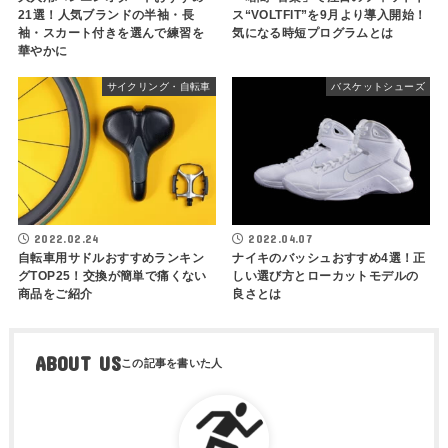
21選！人気ブランドの半袖・長
ス“VOLTFIT”を9月より導入開始！
袖・スカート付きを選んで練習を
気になる時短プログラムとは
華やかに
サイクリング・自転車
バスケットシューズ
2022.02.24
2022.04.07
自転車用サドルおすすめランキン
ナイキのバッシュおすすめ4選！正
グTOP25！交換が簡単で痛くない
しい選び方とローカットモデルの
商品をご紹介
良さとは
ABOUT US