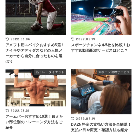
2022.03.04
2022.02.19
アメフト用スパイクおすすめ5選！
スポーツチャンネル5社を比較！お
ナイキやアディダスなどの人気メ
すすめ動画配信サービスはどこ？
ーカーから自分に合ったものを選
ぼう
筋トレ・ダイエット
スポーツ視聴サービス
2022.03.01
アームバーおすすめ10選！鍛えた
2022.02.19
い部位別のトレーニング方法もご
DAZN料金の支払い方法を全解説！
紹介
支払い日や変更・確認方法も紹介