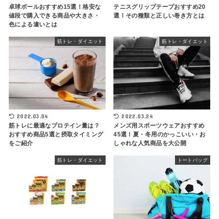
卓球ボールおすすめ15選！格安な
テニスグリップテープおすすめ20
値段で購入できる商品や大きさ・
選！その種類と正しい巻き方とは
色による違いとは
筋トレ・ダイエット
筋トレ・ダイエット
2022.03.04
2022.03.24
筋トレに最適なプロテイン量は？
メンズ用スポーツウェアおすすめ
おすすめ商品5選と摂取タイミング
45選！夏・冬用のかっこいい・お
をご紹介
しゃれな人気商品を大公開
筋トレ・ダイエット
トートバッグ