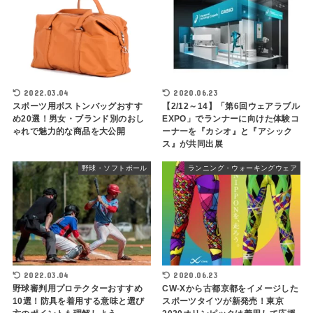
2022.03.04
2020.06.23
スポーツ用ボストンバッグおすす
【2/12～14】「第6回ウェアラブル
め20選！男女・ブランド別のおし
EXPO」でランナーに向けた体験コ
ゃれで魅力的な商品を大公開
ーナーを『カシオ』と『アシック
ス』が共同出展
野球・ソフトボール
ランニング・ウォーキングウェア
2022.03.04
2020.06.23
野球審判用プロテクターおすすめ
CW-Xから古都京都をイメージした
10選！防具を着用する意味と選び
スポーツタイツが新発売！東京