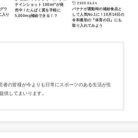
2020.06.24
テインショット 100ml”が発
グウ
バナナが運動時の補給食品と
売中！たんぱく質を手軽に
に入り
して人気No.1に！10月14日の
5,000mg補給できる！？
令和最初の『体育の日』にも
取り入れてみよう
部です。読者の皆様が今よりも日常にスポーツのある生活が生
提供してまいります。