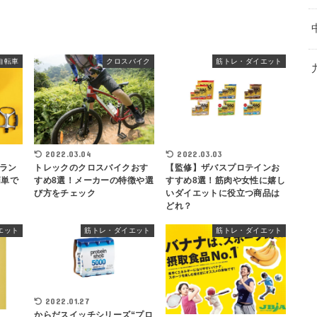
自転車
クロスバイク
筋トレ・ダイエット
2022.03.04
2022.03.03
ラン
トレックのクロスバイクおす
【監修】ザバスプロテインお
簡単で
すめ8選！メーカーの特徴や選
すすめ8選！筋肉や女性に嬉し
び方をチェック
いダイエットに役立つ商品は
どれ？
エット
筋トレ・ダイエット
筋トレ・ダイエット
2022.01.27
からだスイッチシリーズ“プロ