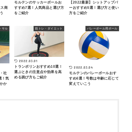
モルテンのサッカーボールお
【2022最新】シットアップバ
クス商
すすめ7選！人気商品と選び方
ーおすすめ5選！選び方と使い
う
をご紹介
方をご紹介
トサル
筋トレ・ダイエット
バレーボール用ボール
2022.03.01
トランポリンおすすめ10選！
2022.03.04
選ぶときの注意点や効果を高
・社
モルテンのバレーボールおす
める跳び方もご紹介
選！気
すめ6選！号数は年齢に応じて
かか
変えていこう