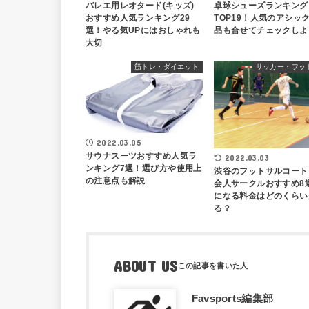
バレエ用レオタード(キッズ)
卓球シューズランキング
おすすめ人気ランキング29
TOP19！人気のアシッ
選！やる気UPにはおしゃれも
品も合せてチェックしよ
大切
筋トレ・ダイエット
サッカー・フッ
2022.03.05
サウナスーツおすすめ人気ラ
2022.03.03
ンキング7選！選び方や使用上
渋谷のフットサルコート
の注意点も解説
会人サークルおすすめ8
になる料金はどのくらい
る？
ABOUT US
Favsports編集部