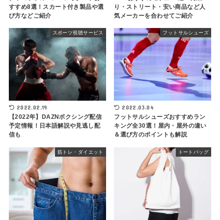
すすめ8選！スカート付き製品や選
り・ストリート・安い商品など人
び方などご紹介
気メーカーを合わせてご紹介
スポーツ視聴サービス
フットサルシューズ
2022.02.19
2022.03.04
【2022年】DAZNボクシング配信
フットサルシューズおすすめラン
予定情報！日本語解説や見逃し配
キング全30選！屋内・屋外の違い
信も
＆選び方のポイントも解説
筋トレ・ダイエット
トートバッグ