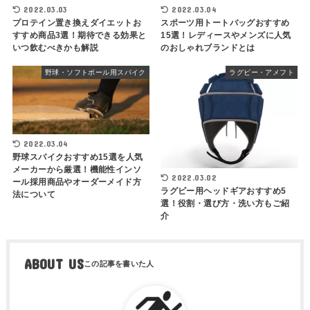
2022.03.03
2022.03.04
プロテイン置き換えダイエットお
スポーツ用トートバッグおすすめ
すすめ商品3選！期待できる効果と
15選！レディースやメンズに人気
いつ飲むべきかも解説
のおしゃれブランドとは
野球・ソフトボール用スパイク
ラグビー・アメフト
2022.03.04
野球スパイクおすすめ15選を人気
メーカーから厳選！機能性インソ
2022.03.02
ール採用商品やオーダーメイド方
ラグビー用ヘッドギアおすすめ5
法について
選！役割・選び方・洗い方もご紹
介
ABOUT US