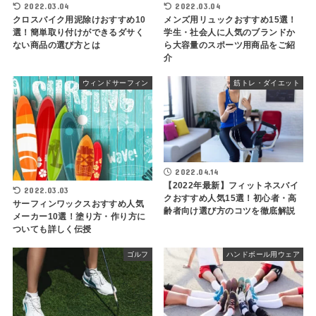
2022.03.04
2022.03.04
クロスバイク用泥除けおすすめ10
メンズ用リュックおすすめ15選！
選！簡単取り付けができるダサく
学生・社会人に人気のブランドか
ない商品の選び方とは
ら大容量のスポーツ用商品をご紹
介
ウィンドサーフィン
筋トレ・ダイエット
2022.04.14
【2022年最新】フィットネスバイ
2022.03.03
クおすすめ人気15選！初心者・高
サーフィンワックスおすすめ人気
齢者向け選び方のコツを徹底解説
メーカー10選！塗り方・作り方に
ついても詳しく伝授
ゴルフ
ハンドボール用ウェア