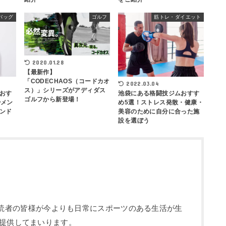
バッグ
ゴルフ
筋トレ・ダイエット
2020.01.28
【最新作】
「CODECHAOS（コードカオ
2022.03.04
ス）」シリーズがアディダス
おす
池袋にある格闘技ジムおすす
ゴルフから新登場！
やメン
め5選！ストレス発散・健康・
ンド
美容のために自分に合った施
設を選ぼう
部です。読者の皆様が今よりも日常にスポーツのある生活が生
提供してまいります。