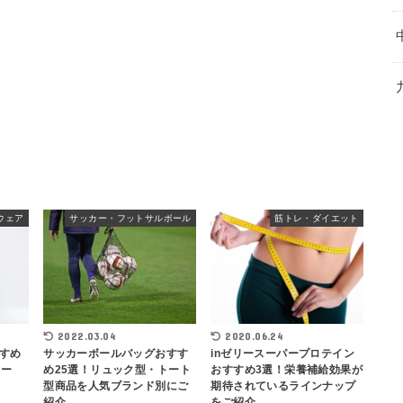
ウェア
サッカー・フットサルボール
筋トレ・ダイエット
2022.03.04
2020.06.24
すめ
サッカーボールバッグおすす
inゼリースーパープロテイン
ィー
め25選！リュック型・トート
おすすめ3選！栄養補給効果が
型商品を人気ブランド別にご
期待されているラインナップ
紹介
をご紹介