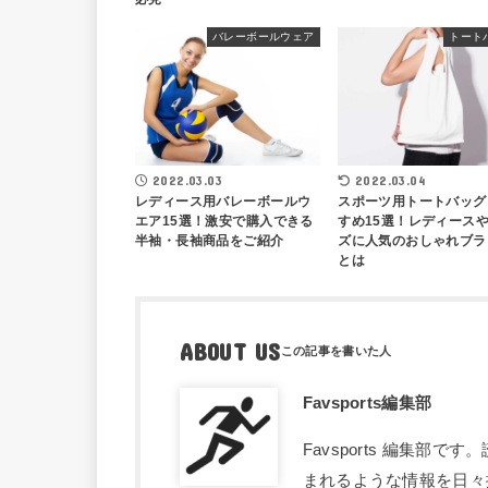
バレーボールウェア
トート
2022.03.03
2022.03.04
レディース用バレーボールウ
スポーツ用トートバッグ
エア15選！激安で購入できる
すめ15選！レディース
半袖・長袖商品をご紹介
ズに人気のおしゃれブラ
とは
ABOUT US
Favsports編集部
Favsports 編集
まれるような情報を日々