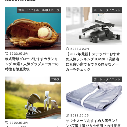
野球・ソフトボール用グローブ
筋トレ・ダイエット
2022.02.24
2022.03.04
【2022年最新】ステッパーおすす
軟式野球グローブおすすめランキ
め人気ランキングTOP20！高齢者
ング30選！人気グラブメーカーの
にも良い家でもできる静かなメー
特徴も徹底比較
カーをチェック
ゴルフ
筋トレ・ダイエット
2022.03.05
サウナスーツおすすめ人気ランキ
2022.03.04
ング7選！選び方や使用上の注意点