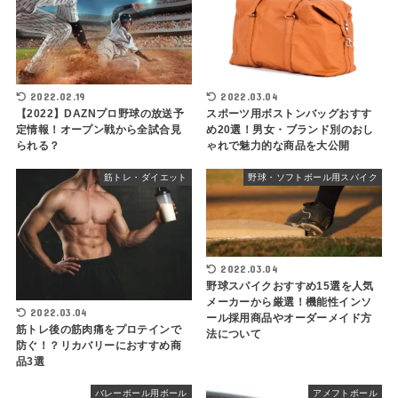
2022.02.19
2022.03.04
【2022】DAZNプロ野球の放送予
スポーツ用ボストンバッグおすす
定情報！オープン戦から全試合見
め20選！男女・ブランド別のおし
られる？
ゃれで魅力的な商品を大公開
筋トレ・ダイエット
野球・ソフトボール用スパイク
2022.03.04
野球スパイクおすすめ15選を人気
メーカーから厳選！機能性インソ
2022.03.04
ール採用商品やオーダーメイド方
筋トレ後の筋肉痛をプロテインで
法について
防ぐ！？リカバリーにおすすめ商
品3選
バレーボール用ボール
アメフトボール