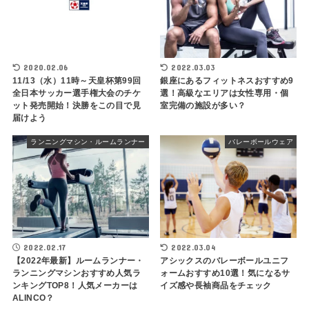
2020.02.06
2022.03.03
11/13（水）11時～天皇杯第99回
銀座にあるフィットネスおすすめ9
全日本サッカー選手権大会のチケ
選！高級なエリアは女性専用・個
ット発売開始！決勝をこの目で見
室完備の施設が多い？
届けよう
ランニングマシン・ルームランナー
バレーボールウェア
2022.02.17
2022.03.04
【2022年最新】ルームランナー・
アシックスのバレーボールユニフ
ランニングマシンおすすめ人気ラ
ォームおすすめ10選！気になるサ
ンキングTOP8！人気メーカーは
イズ感や長袖商品をチェック
ALINCO？