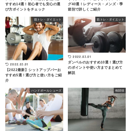
すすめ14選！初心者でも安心の選
グ40選！レディース・メンズ・季
び方ポイントをチェック
節別で詳しくご紹介
筋トレ・ダイエット
筋トレ・ダイエット
2022.03.01
ダンベルのおすすめ10選！選び方
2022.03.01
のポイントや使い方までまとめて
【2022最新】シットアップバーお
解説
すすめ5選！選び方と使い方をご紹
介
ハンドボールシューズ
格闘技