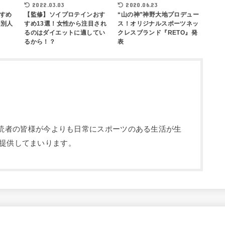
2022.03.03
2020.06.23
すめ
【監修】ソイプロテインおす
“山の神”神野大地プロデュー
用別人
すめ13選！女性から注目され
ス！オリジナルスポーツネッ
るのはダイエットに適してい
クレスブランド『RETO』発
るから！？
表
部です。読者の皆様が今よりも日常にスポーツのある生活が生
提供してまいります。