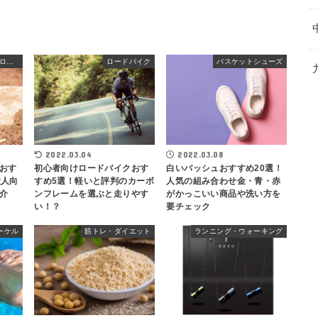
野球・ソフトボール用グローブ
ロードバイク
バスケットシューズ
2022.03.04
2022.03.08
おす
初心者向けロードバイクおす
白いバッシュおすすめ20選！
大人向
すめ5選！軽いと評判のカーボ
人気の組み合わせ金・青・赤
介
ンフレームを選ぶと走りやす
がかっこいい商品や洗い方を
い！？
要チェック
ーケル
筋トレ・ダイエット
ランニング・ウォーキング