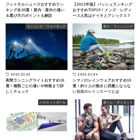
フットサルシューズおすすめラン
【2022年版】バッシュランキング
キング全30選！屋内・屋外の違い
おすすめTOP10！メンズ・レディ
＆選び方のポイントも解説
ース人気はナイキとアシックス？
ランニング・ウォーキング
釣り・フィッシング
2022.03.03
2022.03.04
夜間ランニングライトおすすめ16
シマノのレインウェアおすすめ10
選！種類ごとの違いや特徴まで詳
選！釣り人の動きに邪魔にならな
しくチェック
い注目のレインスーツとは
バスケットボール
筋トレ・ダイエット