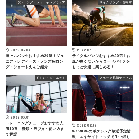
ランニング・ウォーキングウェア
サイクリング・自転車
2022.03.04
2022.03.03
陸上スパッツおすすめ20選！ジュ
サイクルパンツおすすめ20選！お
ニア・レディース・メンズ用ロン
尻が痛くないからロードバイクを
グ・ショート丈をご紹介
もっと快適に楽しめる！
筋トレ・ダイエット
スポーツ視聴サービス
2022.03.01
トレーニングチューブおすすめ人
2022.02.19
気10選！種類・選び方・使い方ま
WOWOWのボクシング放送予定情
で解説
報！エキサイトマッチで生中継も