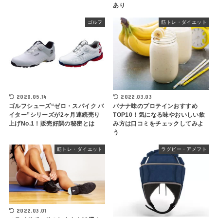
あり
ゴルフ
筋トレ・ダイエット
2020.05.14
2022.03.03
ゴルフシューズ“ゼロ・スパイク バ
バナナ味のプロテインおすすめ
イター”シリーズが2ヶ月連続売り
TOP10！気になる味やおいしい飲
上げNo.1！販売好調の秘密とは
み方は口コミをチェックしてみよ
う
筋トレ・ダイエット
ラグビー・アメフト
2022.03.01