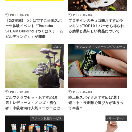
2020.06.24
2022.03.04
【2/2実施】つくば市でご当地スポ
プロテインのチョコ味おすすめラ
ーツ体験イベント「Tsukuba
ンキングTOP10！バーから得られ
STEAM Building（つくばスチーム
る効果と美味しい商品について
ビルディング）」が開催
ゴルフ
ランニング・ウォーキングシューズ
2022.03.04
2022.03.04
ゴルフクラブセットおすすめ10
陸上用スパイクおすすめ17選！
選！レディース・メンズ・初心
短・中・長距離で選び方が違うっ
者・中級者向け人気メーカーとは
て本当？
スポーツ視聴サービス
バレーボール