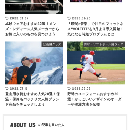
2022.03.04
2020.06.23
卓球ウェアおすすめ12選！メン
「暗闇×音楽」で注目のフィットネ
ズ・レディース人気メーカーから
ス“VOLTFIT”を9月より導入開始！
お気に入りのものを見つけよう
気になる時短プログラムとは
登山用グッズ
野球・ソフトボール用ウェア
2022.03.16
2022.03.03
登山用水筒おすすめ人気20選！保
野球のユニフォームおすすめ30
温・保冷もバッチリの人気ブラン
選！かっこいいデザインのオーダ
ド商品をチェックしよう
ーや洗濯方法を伝授
ABOUT US