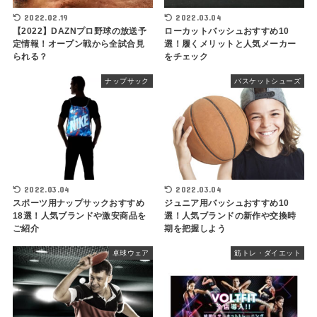
2022.02.19
2022.03.04
【2022】DAZNプロ野球の放送予
ローカットバッシュおすすめ10
定情報！オープン戦から全試合見
選！履くメリットと人気メーカー
られる？
をチェック
ナップサック
バスケットシューズ
2022.03.04
2022.03.04
スポーツ用ナップサックおすすめ
ジュニア用バッシュおすすめ10
18選！人気ブランドや激安商品を
選！人気ブランドの新作や交換時
ご紹介
期を把握しよう
卓球ウェア
筋トレ・ダイエット